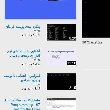
پیکره بندی پوسته فرمان
mcu
1765 مشاهده
8:20
مشاهده 1671
آشنایی با بسته های نرم
افزاری ردهت و دبیان
mcu
13:50
1906 مشاهده
لینوکس - آشنایی با پوسته
و ورود فرامین
mcu
2:15
1842 مشاهده
Linux Kernel Module
Programming - 07
Coding the Char