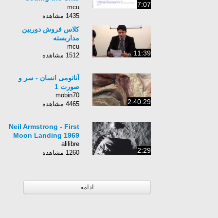
7:07
Device
mcu
1435 مشاهده
کلاس فروش دوربین
مداربسته
mcu
11:39
1512 مشاهده
آناتومی انسان - سر و
صورت 1
mobin70
2:40:29
4465 مشاهده
Neil Armstrong - First
Moon Landing 1969
alilibre
2:29
1260 مشاهده
ادامه