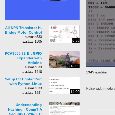
All NPN Transistor H-
Bridge Motor Control
siavash533
6:36
1505 مشاهده
PCA9555 32-Bit GPIO
Expander with
Arduino
18:09
siavash533
1418 مشاهده
مشاهده 1345
Setup PC Printer Port
with Python-Linux
siavash533
Pulse width modula
14:00
1441 مشاهده
Understanding
Hashing - CompTIA
Security+ SY0-301: