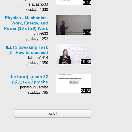
5:14
2.3
siavash533
1330 مشاهده
Physics - Mechanics:
Work, Energy, and
Power (10 of 20) Work
2:44
Done by Carrying a
siavash533
Box
1252 مشاهده
IELTS Speaking Task
2 - How to succeed
fateme1414
19:39
1356 مشاهده
Leçon 82 (Le futur
proche آینده نزدیک)
ponatouniversity
24:30
785 مشاهده
ادامه