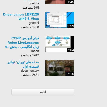
1:45
gnetchi
978 مشاهده
Driver canon LBP1120
win7-8-Vista
gnetchi
2:59
1708 مشاهده
فیلم آموزش CCNP
Voice LiveLessons -
زبان انگلیسی - بخش 41
7:04
imaan
1912 مشاهده
محله های تهران: توانیر
قسمت اول
documentary
27:16
2481 مشاهده
ادامه