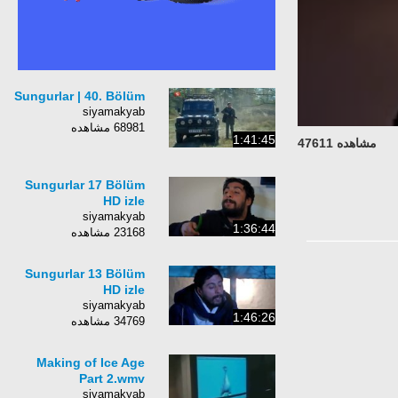
Sungurlar | 40. Bölüm
siyamakyab
68981 مشاهده
1:41:45
مشاهده 47611
Sungurlar 17 Bölüm
HD izle
siyamakyab
1:36:44
23168 مشاهده
Sungurlar 13 Bölüm
HD izle
siyamakyab
1:46:26
34769 مشاهده
Making of Ice Age
Part 2.wmv
siyamakyab