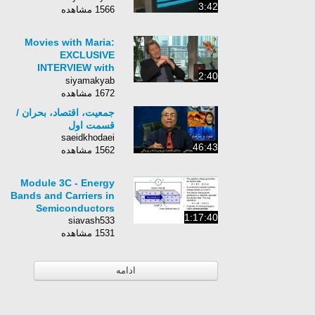
3:42
1566 مشاهده
Movies with Maria:
EXCLUSIVE
INTERVIEW with
2:40
Denis Leary (Diego)
siyamakyab
from Ice Age 4
1672 مشاهده
جمعیت، اقتصاد، بحران /
قسمت اول
saeidkhodaei
46:43
1562 مشاهده
Module 3C - Energy
Bands and Carriers in
Semiconductors
1:17:40
siavash533
1531 مشاهده
ادامه