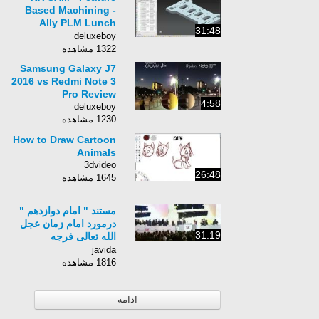
Based Machining -
Ally PLM Lunch
31:48
Bytes
deluxeboy
1322 مشاهده
Samsung Galaxy J7
2016 vs Redmi Note 3
Pro Review
4:58
deluxeboy
1230 مشاهده
How to Draw Cartoon
Animals
3dvideo
26:48
1645 مشاهده
مستند " امام دوازدهم "
درمورد امام زمان عجل
31:19
الله تعالی فرجه
الشریف_The 12th
javida
Imam
1816 مشاهده
ادامه