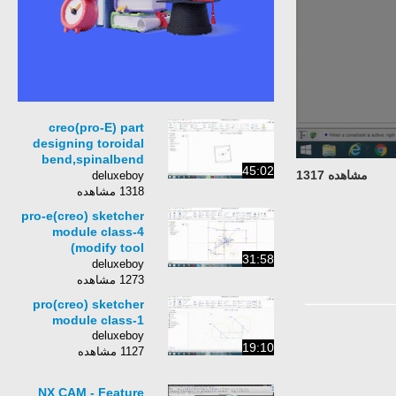
creo(pro-E) part
designing toroidal
bend,spinalbend
45:02
tutorials class 11
مشاهده 1317
deluxeboy
1318 مشاهده
pro-e(creo) sketcher
module class-4
(modify tool
31:58
bar,constraint tool
deluxeboy
bar,inspection tool
1273 مشاهده
bar)
pro(creo) sketcher
module class-1
deluxeboy
19:10
1127 مشاهده
NX CAM - Feature