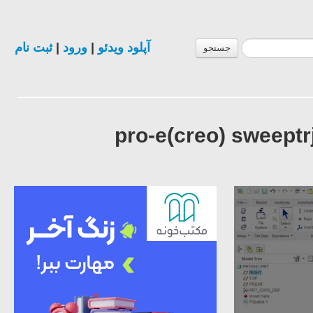
ثبت نام
|
ورود
|
آپلود ویدئو
جستجو
pro-e(creo) sweept