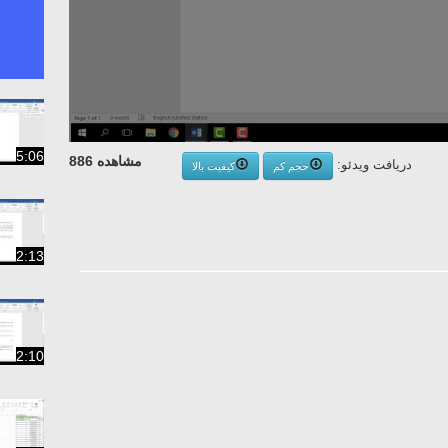
5:06
مشاهده 886
دریافت ویدئو:
حجم کم
کیفیت بالا
2:13
2:10