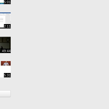
5:01
2:11
49:44
5:31