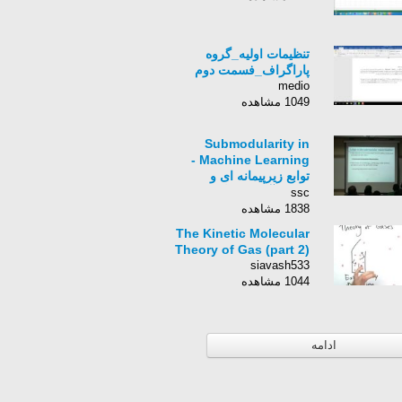
تنظیمات اولیه_گروه
پاراگراف_فسمت دوم
medio
1049 مشاهده
Submodularity in
Machine Learning -
توابع زيرپيمانه اى و
كاربرد آنها در يادگيرى
ssc
ماشين
1838 مشاهده
The Kinetic Molecular
Theory of Gas (part 2)
siavash533
1044 مشاهده
ادامه