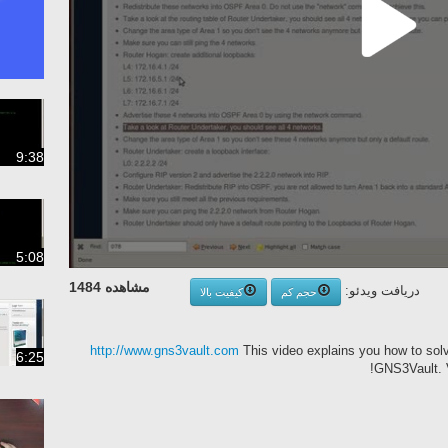
9:38
5:08
مشاهده 1484
دریافت ویدئو:
حجم کم
کیفیت بالا
http://www.gns3vault.com
This video explains you how to so
6:25
GNS3Vault. V