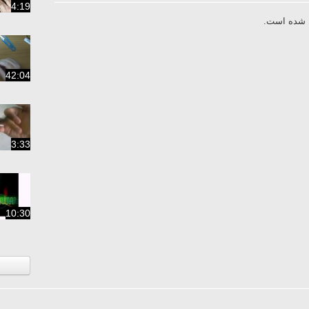
4:19
ال شده است
42:04
3:33
10:30