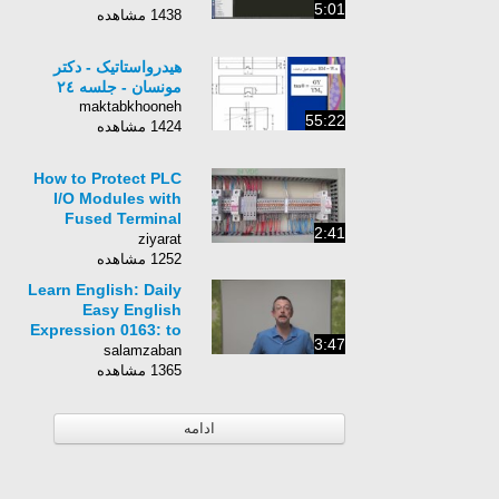
5:01
1438 مشاهده
هيدرواستاتيک - دکتر
مونسان - جلسه ٢٤
maktabkhooneh
55:22
1424 مشاهده
How to Protect PLC
I/O Modules with
Fused Terminal
2:41
Blocks?
ziyarat
1252 مشاهده
Learn English: Daily
Easy English
Expression 0163: to
3:47
hammer something
salamzaban
home
1365 مشاهده
ادامه