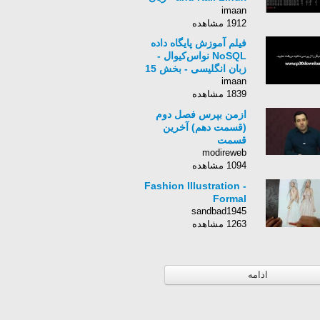
انگلیسی - بخش 7
imaan
1912 مشاهده
فیلم آموزش پایگاه داده
NoSQL نواس‌کیوال -
زبان انگلیسی - بخش 15
imaan
1839 مشاهده
ازمن بپرس فصل دوم
(قسمت دهم) آخرین
قسمت
modireweb
1094 مشاهده
Fashion Illustration -
Formal
sandbad1945
1263 مشاهده
ادامه