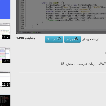
11:23
مشاهده 1496
دریافت ویدئو:
حجم کم
کیفیت بالا
10:39
11:24