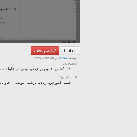
Embed
گزارش تخلف
توسط
IMAN
در 28 FEB 2015
توضیحات:
۳۶- کلاس ادمین برای دیتابیس در جاوا Java
لغات کلیدی:
فیلم, آموزش, زبان, برنامه, نویسی, جاوا, JAVA, -, زبان, فارسی, -, بخش, 86