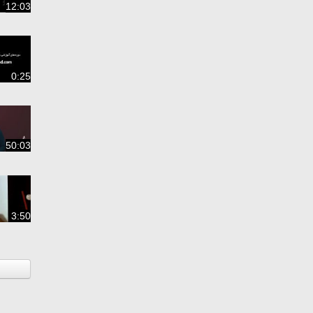
12:03
0:25
50:03
3:50