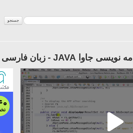
جستجو
JAV - زبان فارسی - بخش 86