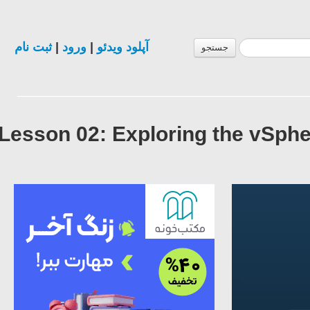
ثبت نام
|
ورود
|
آپلود ویدئو
جستجو
Lesson 02: Exploring the vSph