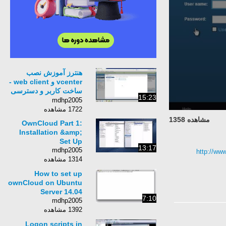
هنترز آموزش نصب
vcenter و web client -
ساخت کاربر و دسترسی
15:23
دادن به یوزر
mdhp2005
1722 مشاهده
مشاهده 1358
OwnCloud Part 1:
Installation &amp;
Set Up
13:17
mdhp2005
http:/
1314 مشاهده
How to set up
ownCloud on Ubuntu
Server 14.04
7:10
mdhp2005
1392 مشاهده
Logon scripts in