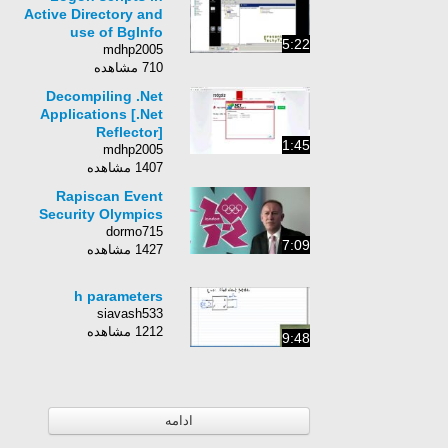
Active Directory and
use of BgInfo
5:22
mdhp2005
710 مشاهده
Decompiling .Net
Applications [.Net
Reflector]
1:45
mdhp2005
1407 مشاهده
Rapiscan Event
Security Olympics
dormo715
7:09
1427 مشاهده
h parameters
siavash533
1212 مشاهده
9:48
ادامه