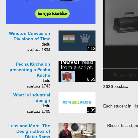
Winston Cuevas on
Divisions of Time
idedu
7:12
1834 مشاهده
Pecha Kucha on
presenting a Pecha
Kucha
6:59
idedu
1743 مشاهده
مشاهده 2030
What is industrial
design
idedu
Each student in His
1:09
1705 مشاهده
Less and More: The
Rhode, Island, Sc
Design Ethos of
Dieter Rams