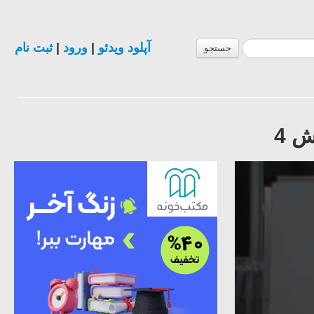
آپلود ویدئو
|
ورود
|
ثبت نام
جستجو
 4