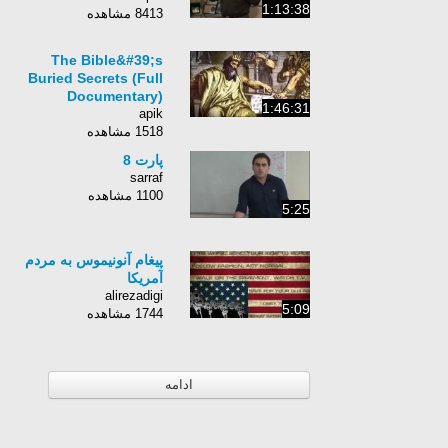
1:13:38
8413 مشاهده
The Bible&#39;s
Buried Secrets (Full
Documentary)
1:46:31
apik
1518 مشاهده
پارت 8
sarraf
1100 مشاهده
5:25
پیغام آنونیموس به مردم
آمریکا
alirezadigi
5:09
1744 مشاهده
ادامه