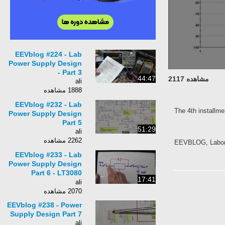
EEVblog #224 - Lab
Power Supply Design
- Part 3
44:47
مشاهده 2117
ali
1888 مشاهده
EEVblog #232 - Lab
The 4th installme
Power Supply Design
Part 5
51:29
ali
2262 مشاهده
EEVBLOG, Laborato
EEVblog #233 - Lab
Power Supply Design
Part 6 - LT3080
17:41
Testing
ali
2070 مشاهده
EEVblog #238 - Power
Supply Design Part 7
ali