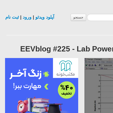
ثبت نام
|
ورود
|
آپلود ویدئو
جستجو
EEVblog #225 - Lab Power