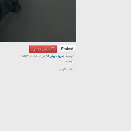
Embed
گزارش تخلف
توسط
شریف بهار ٩٢
در 23 MAY 2013
توضیحات:
لغات کلیدی: