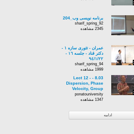
برنامه نویسی وب_204
sharif_spring_92
2345 مشاهده
عمران - تئوری سازه ۱ -
دکتر قناد - جلسه ١٦ -
٩٤/١/٢٢
sharif_spring_94
1999 مشاهده
8.03 - Lect 12 -
Dispersion, Phase
Velocity, Group
Velocity
ponatouniversity
1347 مشاهده
ادامه