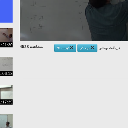
1:21:30
مشاهده 4528
دریافت ویدئو:
حجم کم
کیفیت بالا
1:06:12
1:17:39