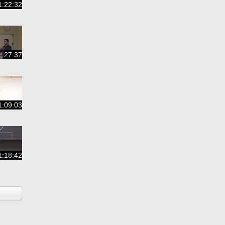
1:22:32
27:37
1:09:03
1:18:42