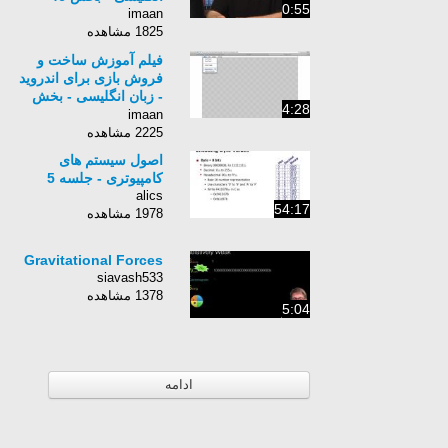
0:55
imaan
1825 مشاهده
فیلم آموزش ساخت و
فروش بازی برای اندروید
- زبان انگلیسی - بخش
4:28
20
imaan
2225 مشاهده
اصول سیستم های
کامپیوتری - جلسه 5
alics
54:17
1978 مشاهده
Gravitational Forces
siavash533
1378 مشاهده
5:04
ادامه