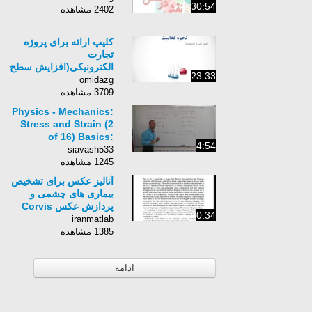
30:54
2402 مشاهده
کلیپ ارائه برای پروژه
تجارت
الکترونیکی(افزایش سطح
23:33
دانش عمومی)
omidazg
3709 مشاهده
Physics - Mechanics:
Stress and Strain (2
of 16) Basics:
4:54
Compression and
siavash533
Tensile
1245 مشاهده
آنالیز عکس برای تشخیص
بیماری های چشمی و
پردازش عکس Corvis
0:34
ST با استفاده از
iranmatlab
MATLAB
1385 مشاهده
ادامه