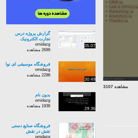
گزارش پروژه درس
تجارت الکترونیک
omidazg
35:07
2699 مشاهده
فروشگاه موسیقی ای نوا
omidazg
2298 مشاهده
30:49
مشاهده 3107
بدون نام
omidazg
1938 مشاهده
29:36
فروشگاه صنایع دستی
نقش در نقش
omidazg