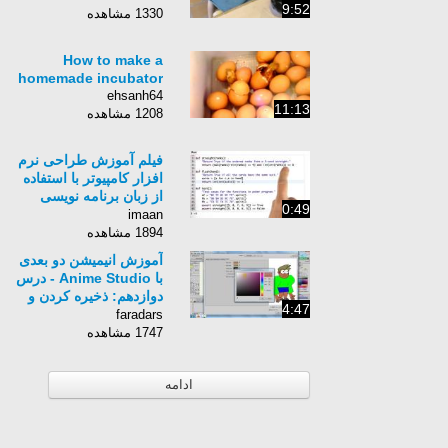
9:52
1330 مشاهده
How to make a
homemade incubator
ehsanh64
11:13
1208 مشاهده
فیلم آموزش طراحی نرم
افزار کامپیوتر با استفاده
از زبان برنامه نویسی
0:49
Python برای کامپیوتر-
imaan
زبان انگلیسی - بخش 30
1894 مشاهده
آموزش انیمیشن دو بعدی
با Anime Studio - درس
دوازدهم: ذخیره کردن و
4:47
خروجی گرفتن از نرم
faradars
افزار
1747 مشاهده
ادامه