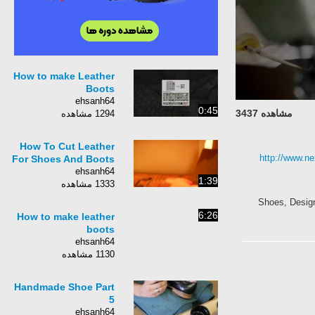
How to make Leather
Boots
ehsanh64
0:45
مشاهده 3437
1294 مشاهده
How To Cut Leather
http://www.ne
For Shoes And Boots
ehsanh64
1:39
1333 مشاهده
Shoes, Desig
6:26
How to make leather
boots
ehsanh64
1130 مشاهده
Handmade Shoe Part
5
ehsanh64