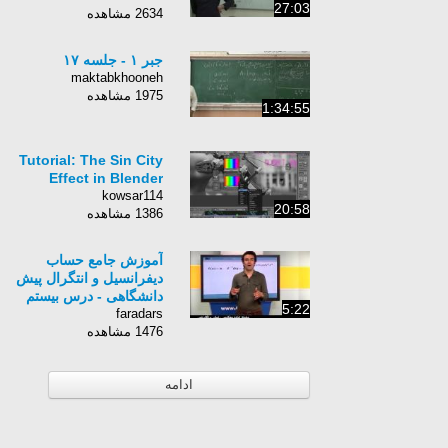
27:03
2634 مشاهده
جبر ۱ - جلسه ۱۷
maktabkhooneh
1975 مشاهده
1:34:55
Tutorial: The Sin City
Effect in Blender
kowsar114
20:58
1386 مشاهده
آموزش جامع حساب
دیفرانسیل و انتگرال پیش
دانشگاهی - درس بیستم
5:22
faradars
1476 مشاهده
ادامه