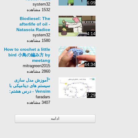
6:09
system32
1532 مشاهده
Biodiesel: The
afterlife of oil -
Natascia Radice
4:14
system32
1580 مشاهده
How to crochet a little
bird 小鳥の編み方 by
meetang
44:34
mitragreen2015
2860 مشاهده
"آموزش مدل سازی
سیستم های دینامیکی با
Vensim - درس هشتم:
7:29
معرفی نرم افزار
faradars
Vensim (پ)"
3407 مشاهده
ادامه