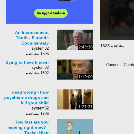
An Inconvenient
Tooth - Fluoride
Documentary
مشاهده 1623
2:49:30
system32
1595 مشاهده
dying to have known
Cancer is Curabl
system32
1592 مشاهده
1:19:00
dead wrong - how
psychiatric drugs can
kill your child
1:27:31
system32
1796 مشاهده
How fast are you
moving right now? -
Tucker Hiatt