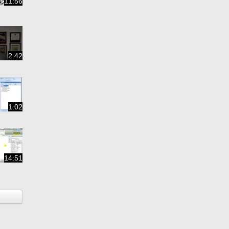
11:56
2:42
1:02
14:51