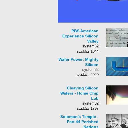
PBS American
Experience Silicon
Valley
system32
1844 مشاهده
Wafer Power: Mighty
Silicon
system32
2020 مشاهده
Cleaving Silicon
Wafers - Home Chip
Lab
system32
1797 مشاهده
Solomon's Temple -
Part 44 Perished
Nations