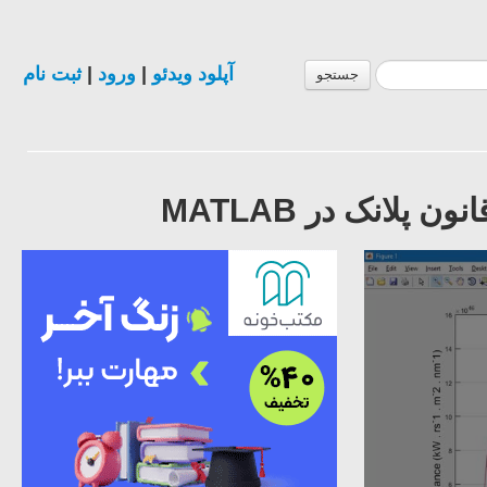
آپلود ویدئو
|
ورود
|
ثبت نام
جستجو
لانک در MATLAB