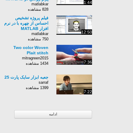
1:44
matlabkar
828 مشاهده
فیلم پروژه تشخیص
احساس از چهره با در نرم
افزار MATLAB
12:50
matlabkar
750 مشاهده
Two color Woven
Plait stitch
mitragreen2015
7:36
1434 مشاهده
جعبه ابزار سایک پارت 25
sarraf
1399 مشاهده
7:22
ادامه