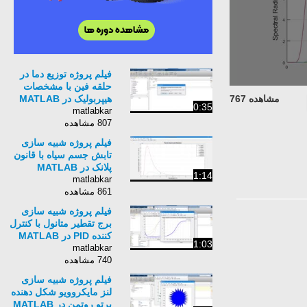
فیلم پروژه توزیع دما در
حلقه فین با مشخصات
مشاهده 767
هیپربولیک در MATLAB
0:35
matlabkar
807 مشاهده
فیلم پروژه شبیه سازی
تابش جسم سیاه با قانون
پلانک در MATLAB
1:14
matlabkar
861 مشاهده
فیلم پروژه شبیه سازی
برج تقطیر متانول با کنترل
کننده PID در MATLAB
1:03
matlabkar
740 مشاهده
فیلم پروژه شبیه سازی
لنز مایکروویو شکل دهنده
پرتو روتمن در MATLAB