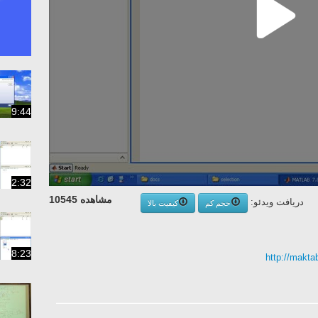
9:44
2:32
مشاهده 10545
دریافت ویدئو:
حجم کم
کیفیت بالا
8:23
http://makt