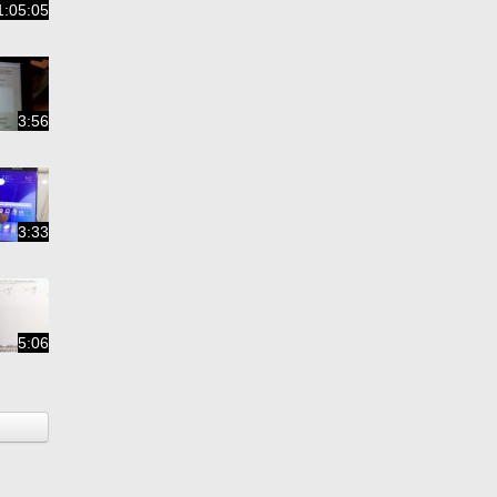
1:05:05
3:56
3:33
5:06