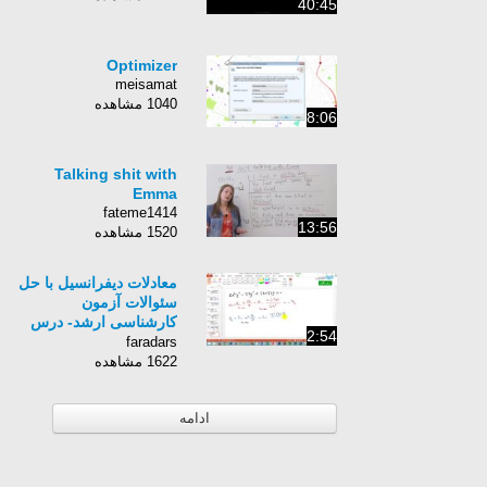
40:45
Optimizer
meisamat
1040 مشاهده
8:06
Talking shit with
Emma
fateme1414
13:56
1520 مشاهده
معادلات دیفرانسیل با حل
سئوالات آزمون
کارشناسی ارشد- درس
2:54
دهم:نمونه سئوالات کنکور
faradars
کارشناسی ارشد(د)
1622 مشاهده
ادامه