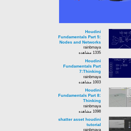
Houdini
Fundamentals Part 5:
Nodes and Networks
rainbmaya
1335 مشاهده
Houdini
Fundamentals Part
7:Thinking
Procedurally(2)
rainbmaya
1003 مشاهده
Houdini
Fundamentals Part 8:
Thinking
Procedurally(3)
rainbmaya
1098 مشاهده
shatter asset houdini
tutorial
rainbmaya