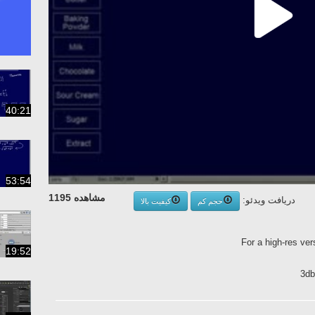
40:21
53:54
مشاهده 1195
دریافت ویدئو:
حجم کم
کیفیت بالا
For a high-res ve
19:52
3db