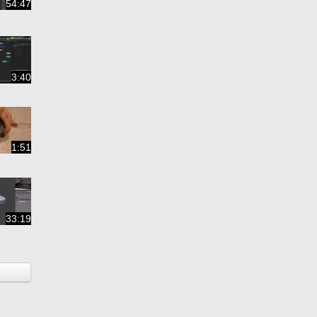
54:47
3:40
1:51
33:19