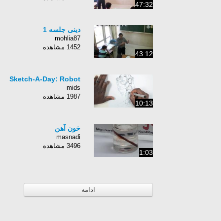
47:32
دینی جلسه 1
mohlia87
1452 مشاهده
43:12
Sketch-A-Day: Robot
mids
1987 مشاهده
10:13
خون آهن
masnadi
3496 مشاهده
1:03
ادامه