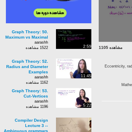
Graph Theory: 50.
Maximum vs Maximal
aarashh
2:59
مشاهده 1105
1522 مشاهده
Graph Theory: 52.
Eccentricity, ra
Radius and Diameter
Examples
11:45
aarashh
1162 مشاهده
Mathe
Graph Theory: 53.
Cut-Vertices
aarashh
5:22
1196 مشاهده
Compiler Design
Lecture 3 --
Ambiguous grammars