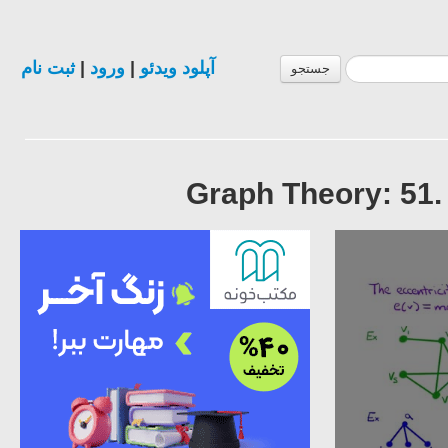
ثبت نام
|
ورود
|
آپلود ویدئو
جستجو
Graph Theory: 51.