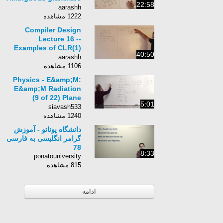
22:58
and making them
aarashh
unambiguous
1222 مشاهده
Compiler Design
Lecture 16 --
Examples of CLR(1)
40:50
and LALR(1) and
aarashh
comparison of all the
1106 مشاهده
parsers
Physics - E&amp;M:
E&amp;M Radiation
(9 of 22) Plane
5:01
E&amp;M Waves
siavash533
1240 مشاهده
دانشگاه پوناتو - آموزش
گرامر انگلیسی به فارسی
78
8:33
ponatouniversity
815 مشاهده
ادامه