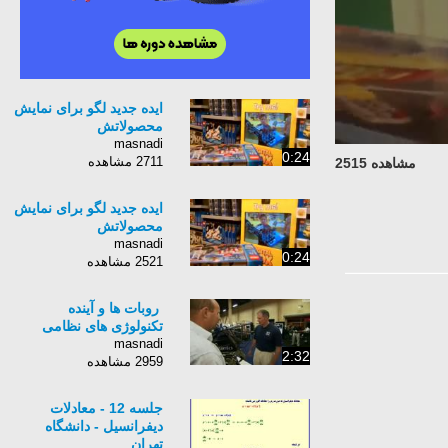
ایده جدید لگو برای نمایش
محصولاتش
masnadi
0:24
2711 مشاهده
مشاهده 2515
ایده جدید لگو برای نمایش
محصولاتش
masnadi
0:24
2521 مشاهده
‮ ‮روبات ها و آینده
تکنولوژی های نظامی
masnadi
2:32
2959 مشاهده
جلسه 12 - معادلات
دیفرانسیل - دانشگاه
تهران