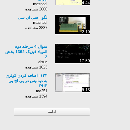
4:44
masnadi
2666 مشاهده
لگو - سی ان سی
masnadi
3837 مشاهده
2:10
سوال 4 مرحله دوم
المپیاد فیزیک 1392 بخش
2
17:50
elsun
1623 مشاهده
۱۳۳- اضافه کردن کوئری
به دیتابیس در پی اچ پی
PHP
9:15
me251
1394 مشاهده
ادامه