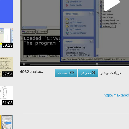
39:29
مشاهده 4062
دریافت ویدئو:
حجم کم
کیفیت بالا
37:54
http://maktab
51:08