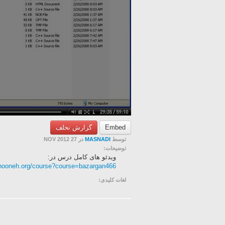
Embed
گزارش تخلف
توسط
MASNADI
در 27 NOV 2012
توضیحات:
ویدئو های کامل درس در:
khooneh.org/course?course=bazargan466
لغات کلیدی: