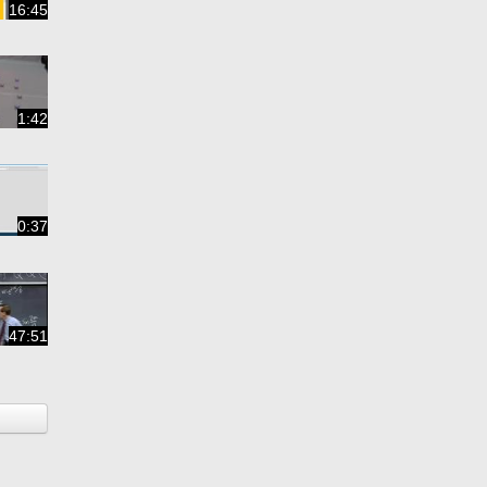
16:45
1:42
0:37
47:51