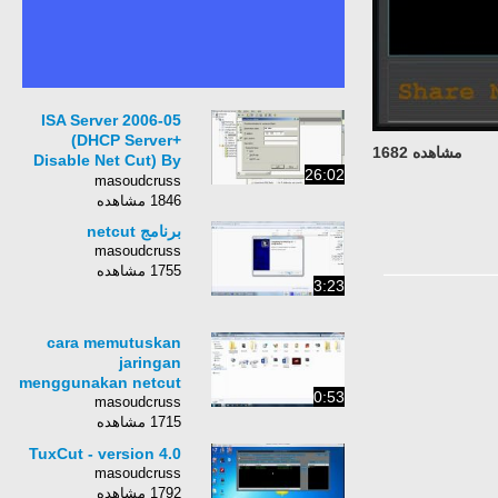
05-ISA Server 2006
(DHCP Server+
مشاهده 1682
Disable Net Cut) By
26:02
Eng-Hazem Amer
masoudcruss
1846 مشاهده
برنامج netcut
masoudcruss
1755 مشاهده
3:23
cara memutuskan
jaringan
menggunakan netcut
0:53
masoudcruss
1715 مشاهده
TuxCut - version 4.0
masoudcruss
1792 مشاهده