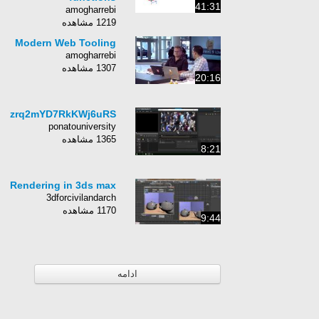
41:31
amogharrebi
1219 مشاهده
Modern Web Tooling
amogharrebi
1307 مشاهده
20:16
4Fzrq2mYD7RkKWj6uRS
ponatouniversity
1365 مشاهده
8:21
Rendering in 3ds max
3dforcivilandarch
1170 مشاهده
9:44
ادامه