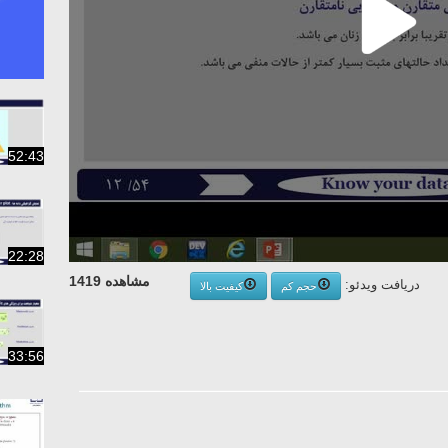
52:43
22:28
مشاهده 1419
دریافت ویدئو:
حجم کم
کیفیت بالا
33:56