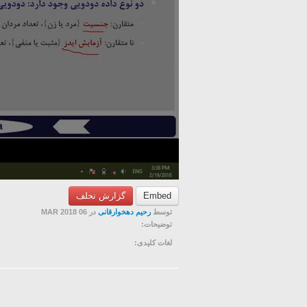
Embed
گزارش تخلف
توسط
رحیم دهخوارقانی
در 06 MAR 2018
توضیحات:
لغات کلیدی: