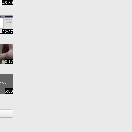
48:39
32:37
6:17
5:08