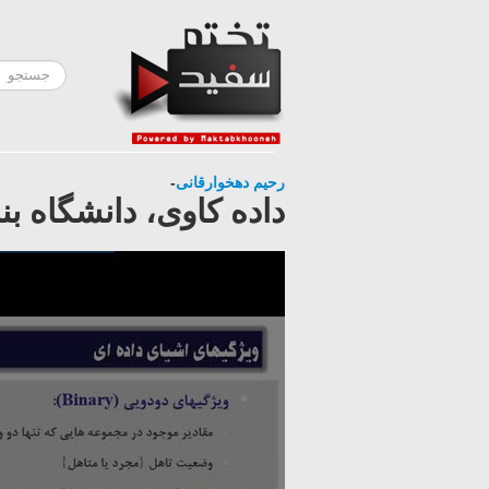
رحیم دهخوارقانی
-
داده کاوی، دانشگاه بناب، قصل دوم1: د