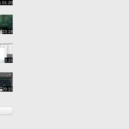
1:01:20
23:18
3:15
20:15