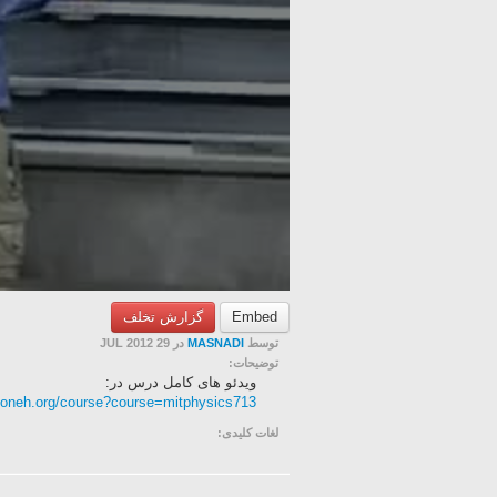
Embed
گزارش تخلف
توسط
MASNADI
در 29 JUL 2012
توضیحات:
ویدئو های کامل درس در:
ooneh.org/course?course=mitphysics713
لغات کلیدی: