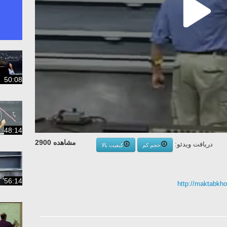
50:08
48:14
مشاهده 2900
دریافت ویدئو:
حجم کم
کیفیت بالا
56:14
http://maktabkh