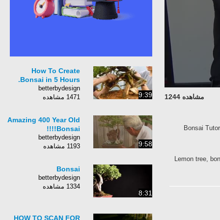
How To Create
Bonsai in 5 Hours.
betterbydesign
9:39
مشاهده 1244
1471 مشاهده
Amazing 400 Year Old
Bonsai Tu
Bonsai!!!!
betterbydesign
9:58
1193 مشاهده
Lemon tree, b
Bonsai
betterbydesign
1334 مشاهده
8:31
HOW TO SCAN FOR