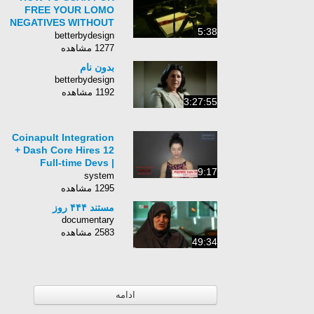
FREE YOUR LOMO
NEGATIVES WITHOUT
5:38
A SCANNER!!!
betterbydesign
1277 مشاهده
بدون نام
betterbydesign
1192 مشاهده
3:27:55
Coinapult Integration
+ Dash Core Hires 12
Full-time Devs |
9:17
DASH: Detailed
system
1295 مشاهده
مستند ۴۴۴ روز
documentary
2583 مشاهده
49:34
ادامه