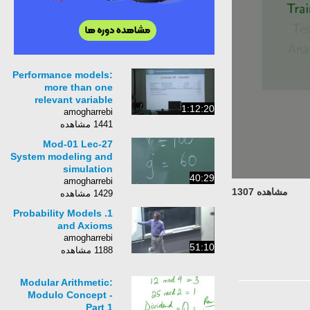
Performance models:
more than one
relevant variable
1:12:20
amogharrebi
1441 مشاهده
Mod-01 Lec-27
System modeling and
simulation
40:29
amogharrebi
مشاهده 1307
1429 مشاهده
1. Probability Models
and Axioms
amogharrebi
51:10
1188 مشاهده
Modular Arithmetic:
Modulo Concept -
Part 1