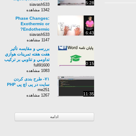
5:28
&quot;
siavash533
1342 مشاهده
Phase Changes:
Exothermic or
Endothermic?
6:43
siavash533
1147 مشاهده
بررسي و مقايسه تأثير
هفت هفته تمرينات هوازي
تداومي و تناوبي بر تركيب
0:15
بدن و توان هوازي
full91600
دانش‌آموزان
1083 مشاهده
۷۱- طرح بندی کردن
سایت در پی اچ پی PHP
me251
11:35
1267 مشاهده
ادامه