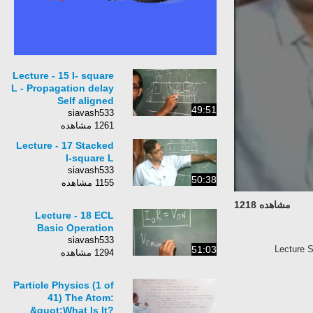
Lecture - 15 I- square
L - Propagation delay
Self aligned
49:51
siavash533
1261 مشاهده
Lecture - 17 Stacked
I-square L
siavash533
50:38
1155 مشاهده
مشاهده 1218
Lecture - 18 ECL
Basic Operation
siavash533
51:03
Lecture S
1294 مشاهده
Particle Physics (1 of
41) The Atom:
&quot;What Is It?