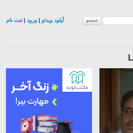
ثبت نام
|
ورود
|
آپلود ویدئو
جستجو
L