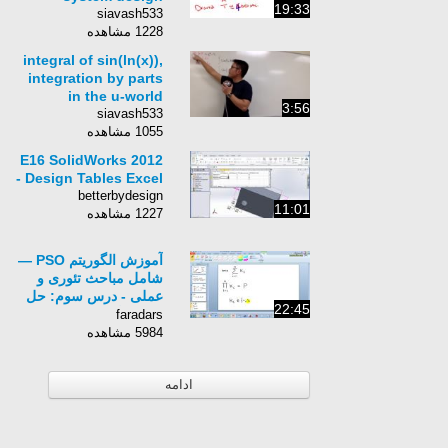
19:33
siavash533
1228 مشاهده
integral of sin(ln(x)),
integration by parts
in the u-world
3:56
siavash533
1055 مشاهده
E16 SolidWorks 2012
- Design Tables Excel
betterbydesign
11:01
1227 مشاهده
آموزش الگوریتم PSO —
شامل مباحث تئوری و
عملی - درس سوم: حل
22:45
مسائل گسسته با استفاده
faradars
از الگوریتم PSO
5984 مشاهده
ادامه