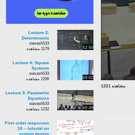
Lecture 2:
Determinants
siavash533
52:50
1179 مشاهده
Lecture 4: Square
Systems
siavash533
49:02
1206 مشاهده
مشاهده 1221
Lecture 5: Parametric
Equations
siavash533
50:49
1232 مشاهده
First order responses
10 -- tutorial on
system design