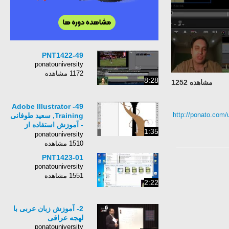
PNT1422-49
ponatouniversity
1172 مشاهده
8:28
مشاهده 1252
49- Adobe Illustrator
http://ponato.com/
Training, سعید طوفانی
- آموزش استفاده از
1:35
ابزراهای تغییر فرم -
ponatouniversity
قسمت چهارم
1510 مشاهده
PNT1423-01
ponatouniversity
1551 مشاهده
2:22
2- آموزش زبان عربی با
لهجه عراقی
ponatouniversity