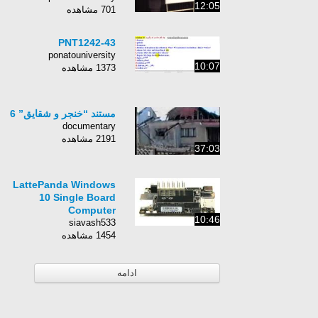
12:05
701 مشاهده
PNT1242-43
ponatouniversity
10:07
1373 مشاهده
مستند “خنجر و شقایق” 6
documentary
2191 مشاهده
37:03
LattePanda Windows
10 Single Board
Computer
10:46
siavash533
1454 مشاهده
ادامه