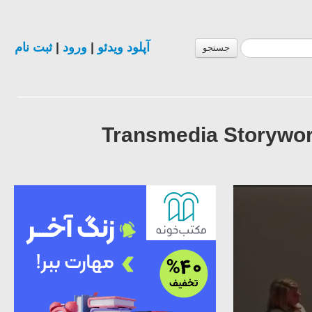
ثبت نام
|
ورود
|
آپلود ویدئو
جستجو
Transmedia Storywor