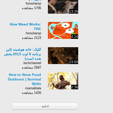
forouharsp
1706 مشاهده
13:26
How Weed Works:
THC
forouharsp
4:24
2123 مشاهده
کلیک: خانه هوشمند (این
برنامه 8 اوت 2013 پخش
شده است)
23:50
techchannel
2587 مشاهده
How to Store Food
Outdoors | Survival
Skills
2:36
mamalitala
1426 مشاهده
ادامه