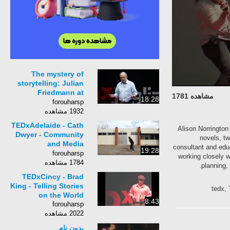
The mystery of
storytelling: Julian
Friedmann at
مشاهده 1781
18:28
TEDxEaling
forouharsp
1932 مشاهده
TEDxAdelaide - Cath
Alison Norring
Dwyer - Community
novels,
and Media
consultant and e
19:28
Collaboration for
forouharsp
working closely
Digital Storytelling
1784 مشاهده
plannin
TEDxCincy - Brad
King - Telling Stories
ted
on the World
8:43
forouharsp
2022 مشاهده
بدون نام