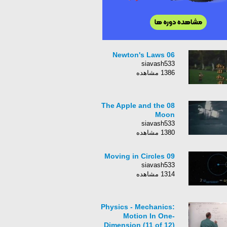
06 Newton's Laws
siavash533
1386 مشاهده
08 The Apple and the
Moon
siavash533
1380 مشاهده
09 Moving in Circles
siavash533
1314 مشاهده
Physics - Mechanics:
Motion In One-
Dimension (11 of 12)