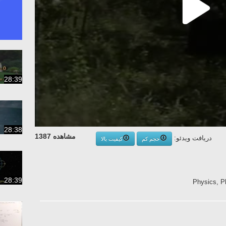
28:39
28:38
مشاهده 1387
دریافت ویدئو:
حجم کم
کیفیت بالا
28:39
Physics, P