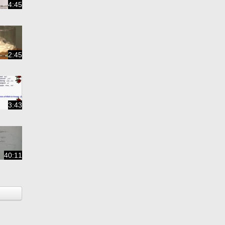
4:45
2:45
3:43
40:11