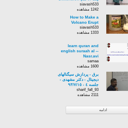
Solve Graphically -
siavash533
Ex. 11 The Bike Ride
1242 مشاهده
How to Make a
Volcano Erupt
siavash533
1333 مشاهده
learn quran and
english suraah al --
Nasr.avi
samaa
1600 مشاهده
برق - پردازش سیگنالهای
دیجیتال - دکتر مشهدی -
جلسه ٤ - ٩٣/٧/١٥
sharif_fall_93
2111 مشاهده
ادامه