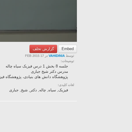
Embed
گزارش تخلف
توسط
VAHIDINIA
در 17 FEB 2015
توضیحات:
جلسه 8 بخش 1 درس فیزیک سیاه چاله
مدرس دکتر شیخ جباری
پژوهشگاه دانش های بنیادی، پژوهشگاه فیز
لغات کلیدی:
فیزیک, سیاه, چاله, دکتر, شیخ, جباری