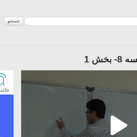
جستجو
خش 1