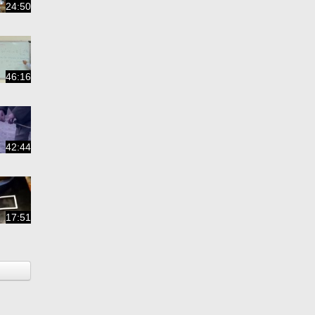
24:50
46:16
42:44
17:51