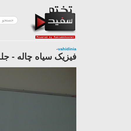
-
vahidinia
فیزیک سیاه چاله - جلسه 8- ب