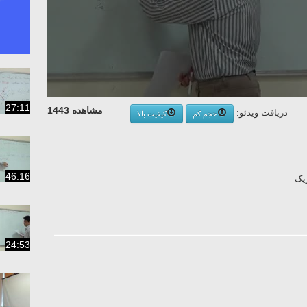
27:11
مشاهده 1443
دریافت ویدئو:
حجم کم
کیفیت بالا
46:16
یک
24:53