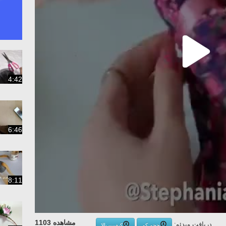
4:42
6:46
8:11
مشاهده 1103
دریافت ویدئو:
حجم کم
کیفیت بالا