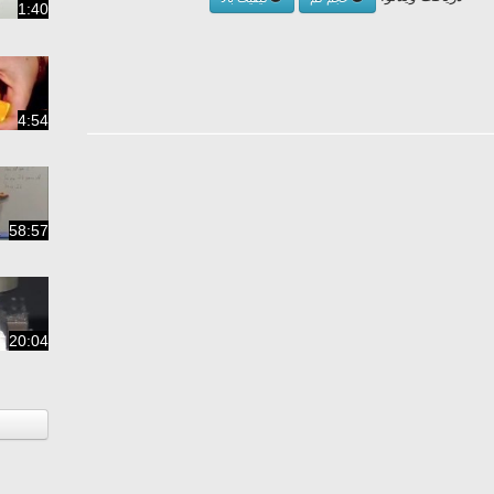
1:40
4:54
58:57
20:04