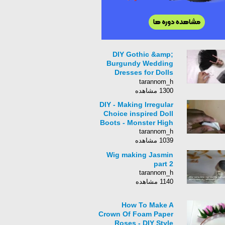
DIY Gothic &amp;
Burgundy Wedding
Dresses for Dolls
(Simple&amp;Fast)
tarannom_h
1300 مشاهده
DIY - Making Irregular
Choice inspired Doll
Boots - Monster High
tarannom_h
1039 مشاهده
Wig making Jasmin
part 2
tarannom_h
1140 مشاهده
How To Make A
Crown Of Foam Paper
Roses - DIY Style