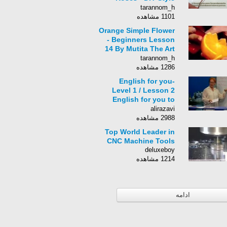
Tutorial -
tarannom_h
Guidecentral
1101 مشاهده
Orange Simple Flower
- Beginners Lesson
14 By Mutita The Art
Of Fruit And
tarannom_h
Vegetable Carving
1286 مشاهده
Tutorial
English for you-
Level 1 / Lesson 2
English for you to
Learning
alirazavi
2988 مشاهده
Top World Leader in
CNC Machine Tools
deluxeboy
1214 مشاهده
ادامه