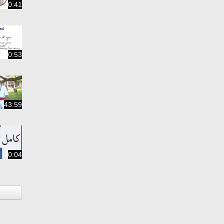
0:41
0:53
43:59
0:04