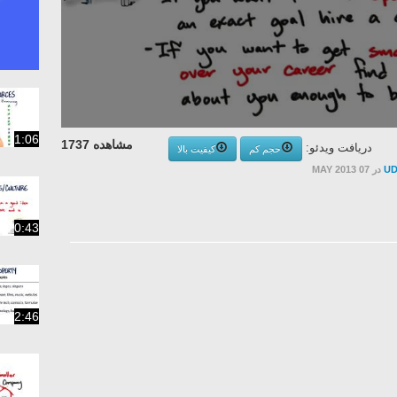
1:06
مشاهده 1737
دریافت ویدئو:
حجم کم
کیفیت بالا
در 07 MAY 2013
UD
0:43
2:46