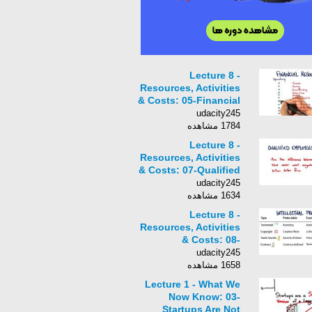
Lecture 8 -
Resources, Activities
& Costs: 05-Financial
Resources Quiz
udacity245
Solution
1784 مشاهده
Lecture 8 -
Resources, Activities
& Costs: 07-Qualified
Employees And
udacity245
Culture
1634 مشاهده
Lecture 8 -
Resources, Activities
& Costs: 08-
Intellectual Property
udacity245
Overview
1658 مشاهده
Lecture 1 - What We
Now Know: 03-
Startups Are Not