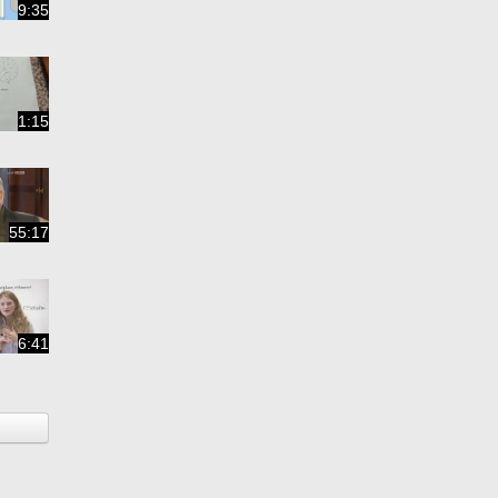
9:35
1:15
55:17
6:41