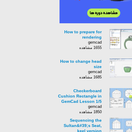
How to prepare for
rendering
gemcad
1655 مشاهده
How to change head
size
gemcad
1685 مشاهده
Checkerboard
Cushion Rectangle in
GemCad Lesson 1/5
gemcad
1850 مشاهده
Sequencing the
Sultan&#39;s Seat,
keel version