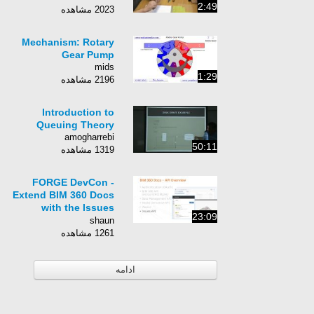
2:49
2023 مشاهده
Mechanism: Rotary
Gear Pump
mids
1:29
2196 مشاهده
Introduction to
Queuing Theory
amogharrebi
50:11
1319 مشاهده
FORGE DevCon -
Extend BIM 360 Docs
with the Issues
23:09
Service API
shaun
1261 مشاهده
ادامه