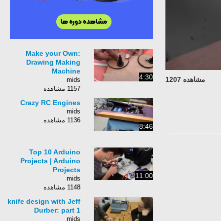
Make your Own:
Drawing Making
Machine
4:30
مشاهده 1207
mids
1157 مشاهده
Crazy RC Engines
mids
1136 مشاهده
8:46
Top 10 Arduino
Projects | Arduino
Projects
11:00
mids
1148 مشاهده
knife design with Jeff
Durber: part 1
mids