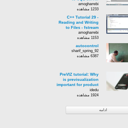
amogharrebi
1233 مشاهده
C++ Tutorial 29 -
Reading and Writing
to Files - fstream
amogharrebi
1153 مشاهده
autocontrol
sharif_spring_92
6387 مشاهده
PreVIZ tutorial: Why
is previsualization
important for product
design
idedu
1924 مشاهده
ادامه