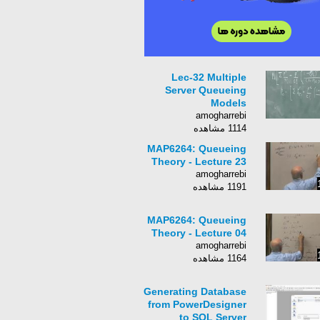
Lec-32 Multiple
Server Queueing
Models
amogharrebi
1114 مشاهده
MAP6264: Queueing
Theory - Lecture 23
amogharrebi
1191 مشاهده
MAP6264: Queueing
Theory - Lecture 04
amogharrebi
1164 مشاهده
Generating Database
from PowerDesigner
to SQL Server