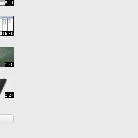
5:11
15:40
1:45
2:27