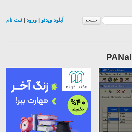
ثبت نام
|
ورود
|
آپلود ویدئو
جستجو
PANal