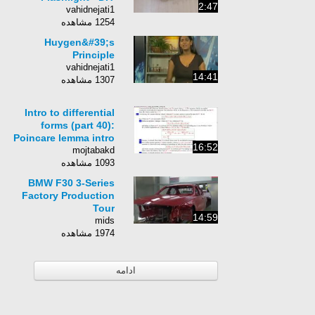
2:47
vahidnejati1
1254 مشاهده
Huygen&#39;s
Principle
vahidnejati1
14:41
1307 مشاهده
Intro to differential
forms (part 40):
Poincare lemma intro
16:52
mojtabakd
1093 مشاهده
BMW F30 3-Series
Factory Production
Tour
14:59
mids
1974 مشاهده
ادامه