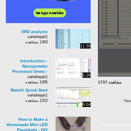
XRD analysis
vahidnejati1
1383 مشاهده
11:39
Introduction -
Nanopowder
Processor Demo -
5:28
science24.com/xrd
vahidnejati1
مشاهده 1737
1385 مشاهده
Match! Quick Start
vahidnejati1
1252 مشاهده
New
9:04
How to Make a
Homemade Mini LED
Flashlight - DIY