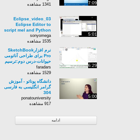
7:09
1341 مشاهده
Eclipse_video_03
Eclipse Editor to
script mel and Python
5:01
sonyomega
1535 مشاهده
نرم افزارSketchBook
Pro برای طراحی آناتومی
حیوانات-درس دوم:ترسیم
6:29
حیوانات-بخش بیست و
faradars
دوم: زرافه و..
1529 مشاهده
دانشگاه پوناتو - آموزش
گرامر انگلیسی به فارسی
304
5:00
ponatouniversity
917 مشاهده
ادامه