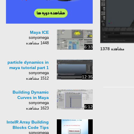
Maya ICE
sonyomega
1448 مشاهده
6:33
مشاهده 1378
particle dynamics in
maya tutorial part 1
sonyomega
12:35
1512 مشاهده
Building Dynamic
Curves in Maya
sonyomega
6:12
1623 مشاهده
IntelR Array Building
Blocks Code Tips
sonyomega