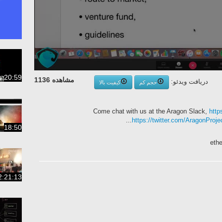
20:59
مشاهده 1136
دریافت ویدئو:
حجم کم
کیفیت بالا
Come chat with us at the Aragon Slack,
http
https://twitter.com/AragonProje
18:50
eth
2:21:13