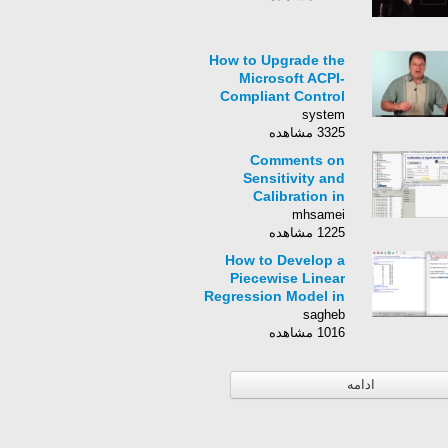
How to Upgrade the
Microsoft ACPI-
Compliant Control
Method Battery :
system
Tech Vice
3325 مشاهده
Comments on
Sensitivity and
Calibration in
AnyLogic
mhsamei
1225 مشاهده
How to Develop a
Piecewise Linear
Regression Model in
R
sagheb
1016 مشاهده
ادامه