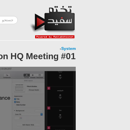
-
System
on HQ Meeting #01