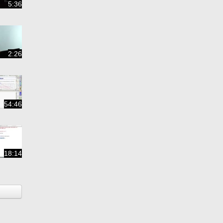
5:36
2:26
54:46
18:14