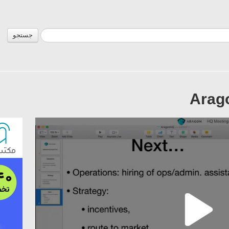
جستجو
Arag