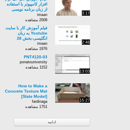
افزار کامپیوتر با استفاده
از زبان برنامه نویسی
3:17
Python برای کامپیوتر-
imaan
زبان انگلیسی - بخش 376
2008 مشاهده
فیلم آموزش کار با سایت
Youtube به زبان
انگلیسی-بخش 28
2:46
imaan
1976 مشاهده
PNT4120-03
ponatouniversity
1152 مشاهده
13:03
How to Make a
Concrete Texture Mat
[Slate Model]
15:27
fardinaga
1751 مشاهده
ادامه