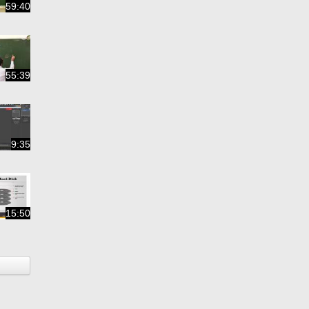
59:40
55:39
9:35
15:50