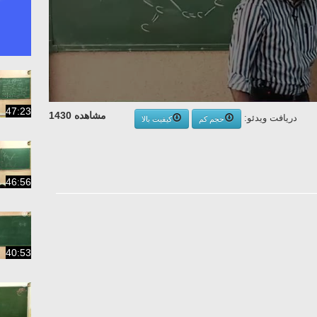
47:23
مشاهده 1430
دریافت ویدئو:
حجم کم
کیفیت بالا
46:56
40:53