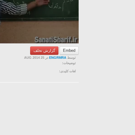
Embed
گزارش تخلف
توسط
ENGRMRA
در 25 AUG 2014
توضیحات:
لغات کلیدی: