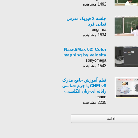
1492 مشاهده
جلسه 2 فیزیک مدرس
فدایی فرد
engrmra
1834 مشاهده
Naiad/Max 02: Color
mapping by velocity
sonyomega
1543 مشاهده
فیلم آموزش جامع مدرک
CHFI v8 یا جرم شناسی
رایانه ای-زبان انگلیسی-
بخش 7
imaan
2235 مشاهده
ادامه